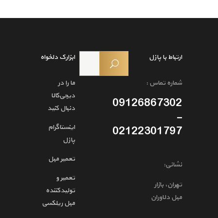
ارتباط با پازل
ابزارک دلخواه
شماره تماس :
ما را در
دیجی‌کالا
09126867302
دنبال کنید
-
اینستاگرام
02122301797
پازل
تعمیر مبل
نشانی:
تعمیر و
تهران، بازار
تولیدکننده
مبل دلاوران
مبل ریلکسی