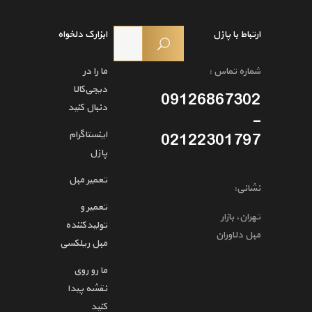
ارتباط با پازل
ابزارک دلخواه
شماره تماس :
ما را در
دیجی‌کالا
09126867302
دنبال کنید
-
اینستاگرام
02122301797
پازل
تعمیر مبل
نشانی:
تعمیر و
تهران، بازار
تولیدکننده
مبل دلاوران
مبل ریلکسی
ما رو روی
نقشه پیدا
کنید