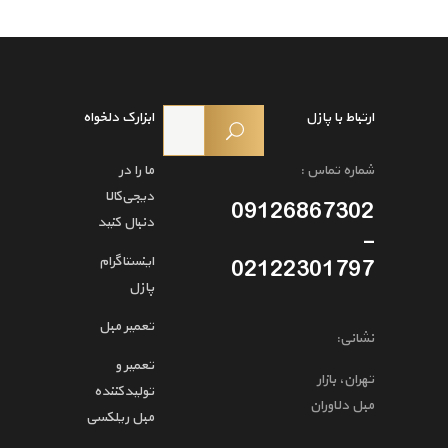
ارتباط با پازل
ابزارک دلخواه
شماره تماس :
ما را در
دیجی‌کالا
09126867302
دنبال کنید
-
اینستاگرام
02122301797
پازل
تعمیر مبل
نشانی:
تعمیر و
تهران، بازار
تولیدکننده
مبل دلاوران
مبل ریلکسی