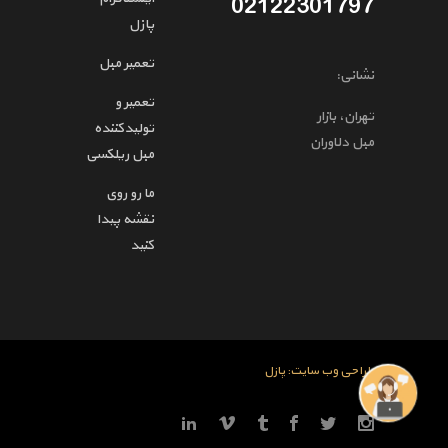
02122301797
پازل
تعمیر مبل
نشانی:
تعمیر و
تهران، بازار
تولیدکننده
مبل دلاوران
مبل ریلکسی
ما رو روی
نقشه پیدا
کنید
طراحی وب سایت: پازل