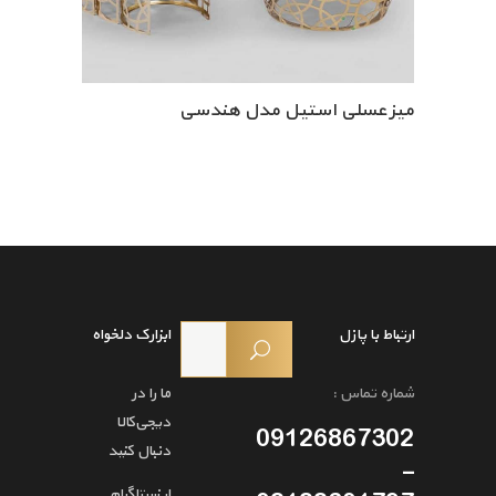
میز عسلی استیل مدل هندسی
ارتباط با پازل
ابزارک دلخواه
شماره تماس :
ما را در
دیجی‌کالا
09126867302
دنبال کنید
-
اینستاگرام