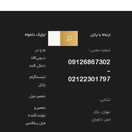
ارتباط با پازل
ابزارک دلخواه
شماره تماس :
ما را در
دیجی‌کالا
09126867302
دنبال کنید
-
اینستاگرام
02122301797
پازل
تعمیر مبل
نشانی:
تعمیر و
تهران، بازار
تولیدکننده
مبل دلاوران
مبل ریلکسی