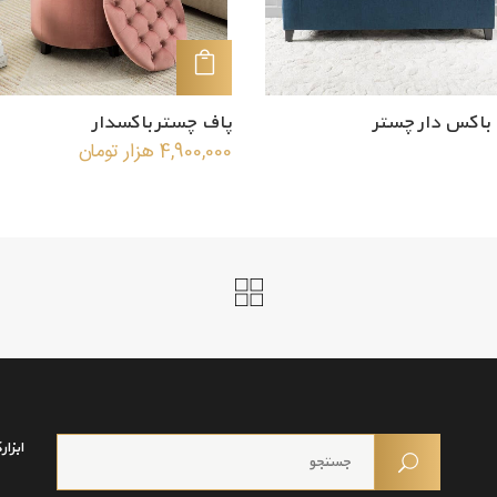
افزودن به سبد خرید
باکس دار چستر
پاف چستر باکسدار
4,900,000
هزار تومان
ابزا