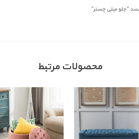
سد “جلو مبلی چستر”
محصولات مرتبط