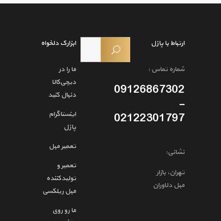
ارتباط با پازل
ابزارک دلخواه
شماره تماس :
ما را در
دیجی‌کالا
09126867302
دنبال کنید
-
اینستاگرام
02122301797
پازل
تعمیر مبل
نشانی:
تعمیر و
تهران، بازار
تولیدکننده
مبل دلاوران
مبل ریلکسی
ما رو روی