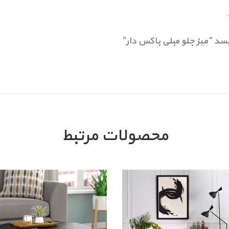
د “میز جلو مبلی باکس دار”
محصولات مرتبط