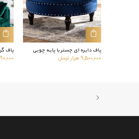
افزودن به سبد خرید
پاف دایره ای چستر با پایه چوبی
پاف گر
9,500,000
هزار تومان
90,000