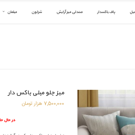
مبل
پاف باکسدار
صندلی میز آرایش
شزلون
مبلمان
میز جلو مبلی باکس دار
7,500,000
هزار تومان
در حال ح