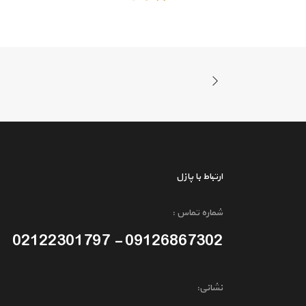
ارتباط با پازل
شماره تماس :
09126867302 - 02122301797
نشانی: