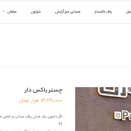
مبل
پاف باکسدار
صندلی میز آرایش
شزلون
مبلمان
چستر باکس دار
13,890,000
هزار تومان
اگر دلتون یک مدل پاف جذاب و خاص میخو
??