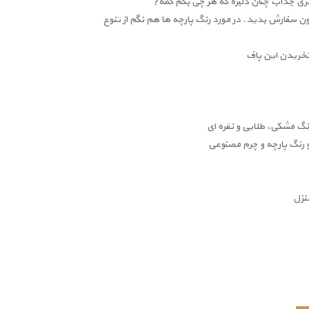
زی جذاب چنان دلبره که هر چی بگم کمه?
تون سفارش بدید. در مورد رنگ پارچه ها هم نگم از تنوع
نخریدن این پاف
رنگ مشکی، طلایی و نقره ای
نزل