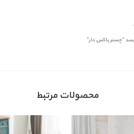
سد “چستر باکس دار”
محصولات مرتبط